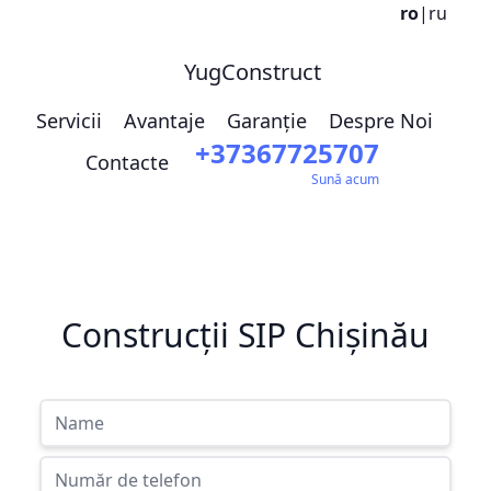
ro
|
ru
YugConstruct
Servicii
Avantaje
Garanție
Despre Noi
+37367725707
Contacte
Sună acum
Construcții SIP Chișinău