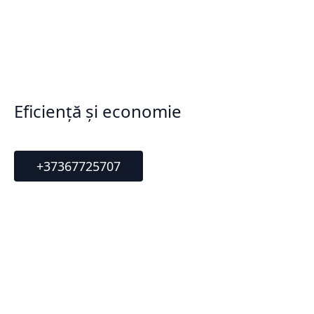
Eficiență și economie
+37367725707