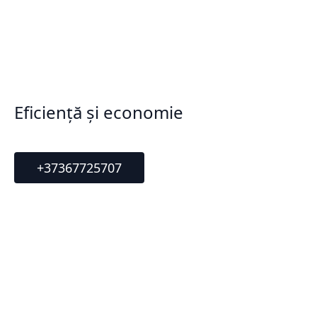
Eficiență și economie
+37367725707